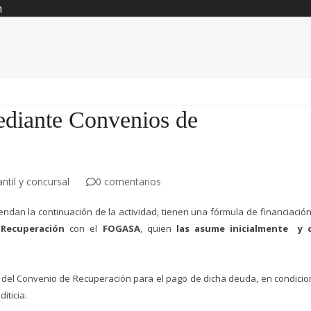
n
ediante Convenios de
til y concursal
0 comentarios
dan la continuación de la actividad, tienen una fórmula de financiació
 Recuperación
con el
FOGASA
, quien
las asume inicialmente y 
 del Convenio de Recuperación para el pago de dicha deuda, en condici
iticia.