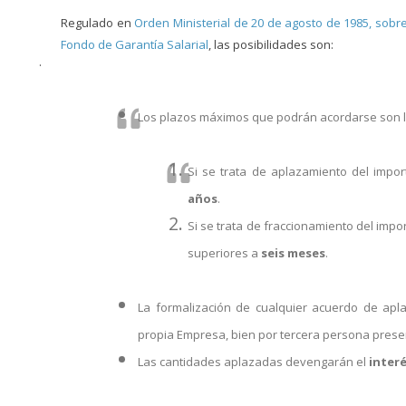
Regulado en
Orden Ministerial de 20 de agosto de 1985, sobr
Fondo de Garantía Salarial
, las posibilidades son:
·
Los plazos máximos que podrán acordarse son l
Si se trata de aplazamiento del impor
años
.
Si se trata de fraccionamiento del imp
superiores a
seis meses
.
La formalización de cualquier acuerdo de apla
propia Empresa, bien por tercera persona prese
Las cantidades aplazadas devengarán el
interé