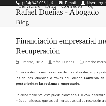
Skip
(+34) 943 096 116
E-mail
User Logi
Servicios
Blog
Contacto
to
Rafael Dueñas - Abogado
content
Blog
Financiación empresarial m
Recuperación
30 marzo, 2012
Rafael Dueñas
Derecho mercan
En supuestos de empresas con deudas laborales, y que preten
las deudas laborales a través del llamado
Convenio de
posterioridad las reclama al empresario
.
En dicho momento, éste puede plantear al FOGASA la fórmula
más beneficiosas que las del mercado actual de restricción cred