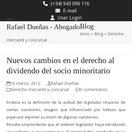
Skip
(+34) 943 096 116
to
E-mail
content
User Login
Open
Close
Blog
Rafael Dueñas - Abogado
Inicio
»
Blog
»
Derecho
mobile
mobile
mercantil y concursal
menu
menu
Nuevos cambios en el derecho al
dividendo del socio minoritario
16 marzo, 2012
Rafael Dueñas
Derecho mercantil y concursal
0 comentarios
Errática es la definición de la actitud del legislador respecto de
ciertas cuestiones, imagino que influenciado por lobbies que
pujan por imponer su visión de algunas cuestiones.
Resulta sorprendente que el anterior legislador haya introducido
una reforma a una norma que él mismo había aprobado en su