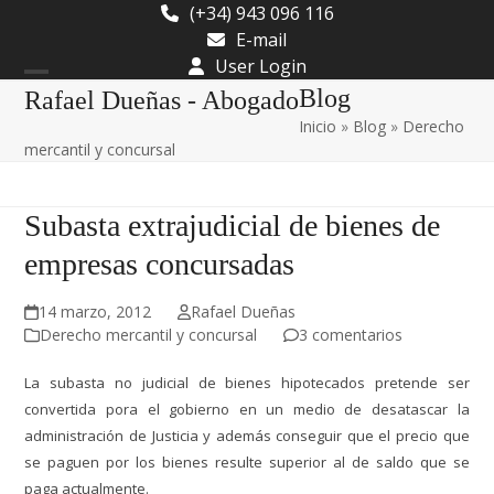
Skip
(+34) 943 096 116
to
E-mail
content
User Login
Open
Close
Blog
Rafael Dueñas - Abogado
Inicio
»
Blog
»
Derecho
mobile
mobile
mercantil y concursal
menu
menu
Subasta extrajudicial de bienes de
empresas concursadas
14 marzo, 2012
Rafael Dueñas
Derecho mercantil y concursal
3 comentarios
La subasta no judicial de bienes hipotecados pretende ser
convertida pora el gobierno en un medio de desatascar la
administración de Justicia y además conseguir que el precio que
se paguen por los bienes resulte superior al de saldo que se
paga actualmente.