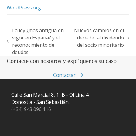
WordPress.org
La ley ¿más antigua en
Nuevos cambios en el
vigor en España? y el
derecho al dividendo
next
previous
reconocimiento de
del socio minoritario
post:
post:
deudas
Contacte con nosotros y explíquenos su caso
Contactar
Calle San Marcial 8, 1º B - Oficina 4.
Donostia - San Sebastián.
(+34) 943 096 116