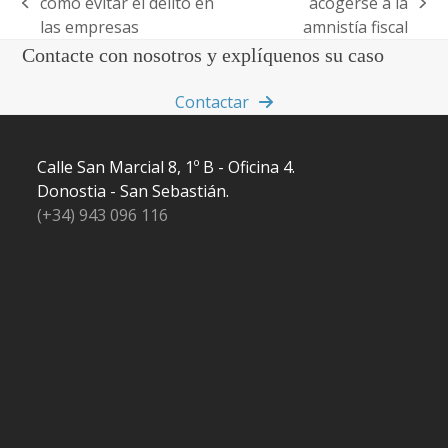
cómo evitar el delito en
acogerse a la
previous
next
las empresas
amnistía fiscal
post:
post:
Contacte con nosotros y explíquenos su caso
Contactar
Calle San Marcial 8, 1º B - Oficina 4.
Donostia - San Sebastián.
(+34) 943 096 116