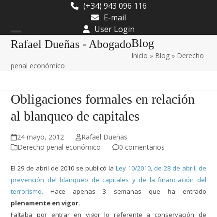
Skip
(+34) 943 096 116
to
E-mail
content
User Login
Open
Close
Blog
Rafael Dueñas - Abogado
Inicio
»
Blog
»
Derecho
mobile
mobile
penal económico
menu
menu
Obligaciones formales en relación
al blanqueo de capitales
24 mayo, 2012
Rafael Dueñas
Derecho penal económico
0 comentarios
El 29 de abril de 2010 se publicó la
Ley 10/2010, de 28 de abril, de
prevención del blanqueo de capitales y de la financiación del
terrorismo.
Hace apenas 3 semanas que ha entrado
plenamente en vigor.
Faltaba por entrar en vigor lo referente a conservación de