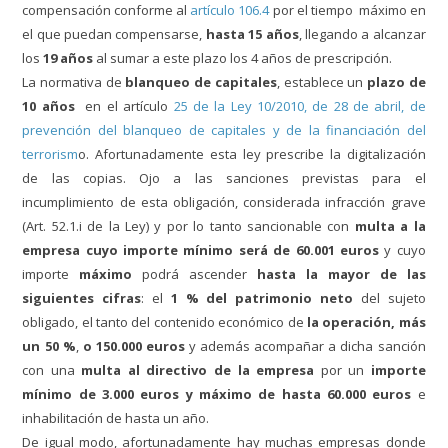
compensación conforme al
artículo 106.4
por el tiempo máximo en
el que puedan compensarse,
hasta 15 años
, llegando a alcanzar
los
19 años
al sumar a este plazo los 4 años de prescripción.
La normativa de
blanqueo de capitales
, establece un
plazo de
10 años
en el artículo
25 de la Ley 10/2010, de 28 de abril, de
prevención del blanqueo de capitales y de la financiación del
terrorism
o. Afortunadamente esta ley prescribe la digitalización
de las copias. Ojo a las sanciones previstas para el
incumplimiento de esta obligación, considerada infracción grave
(Art. 52.1.i de la Ley) y por lo tanto sancionable con
multa a la
empresa cuyo importe mínimo será de 60.001 euros
y cuyo
importe
máximo
podrá ascender
hasta la mayor de las
siguientes cifras
: el
1 % del patrimonio neto
del sujeto
obligado, el tanto del contenido económico de
la operación,
más
un 50 %
,
o 150.000 euros
y además acompañar a dicha sanción
con una
multa al directivo de la empresa
por un
importe
mínimo de 3.000 euros y máximo de hasta 60.000 euros
e
inhabilitación de hasta un año.
De igual modo, afortunadamente hay muchas empresas donde