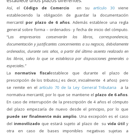
establece unos plazos diferentes.
Así, el
Código de Comercio
en su
artículo 30
viene
estableciendo la obligación de guardar la documentación
mercantil
por plazo de 6 años
. Además establece una regla
general sobre forma – ordenados- y fecha de inicio del cómputo.
“L
os empresarios conservarán los libros, correspondencia,
documentación y justificantes concernientes a su negocio, debidamente
ordenados, durante seis años, a partir del último asiento realizado en
los libros, salvo lo que se establezca por disposiciones generales o
especiales.”
La
normativa fiscal
establece que durante el plazo de
prescripción de los tributos,( es decir, inicialmente 4 años) pero
se remite en el
artículo 70 de la Ley General Tributaria
a la
normativa mercantil, por lo que se mantiene el
plazo de 6 años
.
En caso de interrupción de la prescripción de 4 años el cómputo
del plazo empezaría de nuevo desde el principio, por lo que
puede ser finalmente más amplio
. Una excepción es el caso
del
inmovilizado
que estará sujeto al plazo de su
vida útil
y
otra en caso de bases imponibles negativas sujetas a