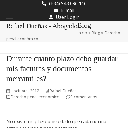
Skip
(+34) 943 096 116
to
E-mail
content
User Login
Open
Close
Blog
Rafael Dueñas - Abogado
Inicio
»
Blog
»
Derecho
mobile
mobile
penal económico
menu
menu
Durante cuánto plazo debo guardar
mis facturas y documentos
mercantiles?
1 octubre, 2012
Rafael Dueñas
Derecho penal económico
0 comentarios
No existe un plazo único dado que cada norma