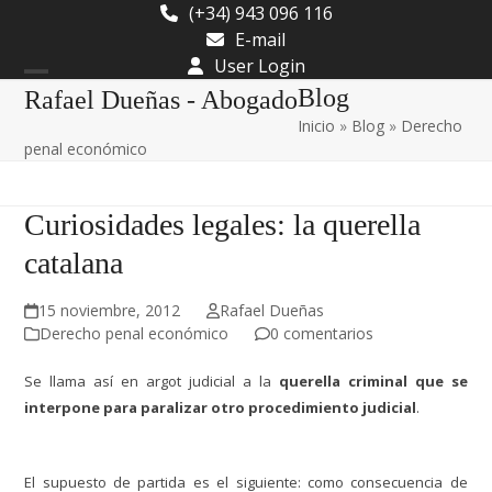
Skip
(+34) 943 096 116
to
E-mail
content
User Login
Open
Close
Blog
Rafael Dueñas - Abogado
Inicio
»
Blog
»
Derecho
mobile
mobile
penal económico
menu
menu
Curiosidades legales: la querella
catalana
15 noviembre, 2012
Rafael Dueñas
Derecho penal económico
0 comentarios
Se llama así en argot judicial a la
querella criminal que se
interpone para paralizar otro procedimiento judicial
.
El supuesto de partida es el siguiente: como consecuencia de