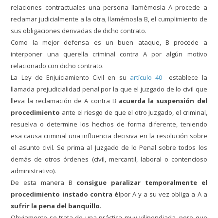
relaciones contractuales una persona llamémosla A procede a
reclamar judicialmente a la otra, llamémosla B, el cumplimiento de
sus obligaciones derivadas de dicho contrato.
Como la mejor defensa es un buen ataque, B procede a
interponer una querella criminal contra A por algún motivo
relacionado con dicho contrato.
La Ley de Enjuiciamiento Civil en su
artículo 40
establece la
llamada prejudicialidad penal por la que el juzgado de lo civil que
lleva la reclamación de A contra B
acuerda la suspensión del
procedimiento
ante el riesgo de que el otro Juzgado, el criminal,
resuelva o determine los hechos de forma diferente, teniendo
esa causa criminal una influencia decisiva en la resolución sobre
el asunto civil.
Se prima al Juzgado de lo Penal sobre todos los
demás de otros órdenes (civil, mercantil, laboral o contencioso
administrativo).
De esta manera B
consigue paralizar temporalmente el
procedimiento instado c
ontra él
por A y a su vez obliga a A a
sufrir la pena del banquillo
.
Obviamente se trata de una práctica muy vilipendiada, pero que