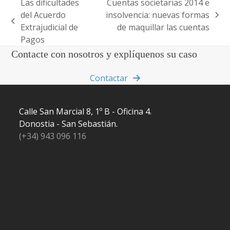
Las dificultades
Cuentas societarias 2014 e
del Acuerdo
insolvencia: nuevas formas
next
previous
Extrajudicial de
de maquillar las cuentas
post:
post:
Pagos
Contacte con nosotros y explíquenos su caso
Contactar
Calle San Marcial 8, 1º B - Oficina 4.
Donostia - San Sebastián.
(+34) 943 096 116