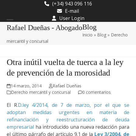
Skip
(+34) 943 096 116
to
E-mail
content
User Login
Open
Close
Blog
Rafael Dueñas - Abogado
Inicio
»
Blog
»
Derecho
mobile
mobile
mercantil y concursal
menu
menu
Otra inútil vuelta de tuerca a la ley
de prevención de la morosidad
14 marzo, 2014
Rafael Dueñas
Derecho mercantil y concursal
0 comentarios
E
l
R
.D.ley 4/2014, de 7 de marzo, por el que se
adoptan medidas urgentes en materia de
refinanciación y reestructuración de deuda
empresarial
ha introducido una nueva redacción para
el último párrafo del artículo 9.1 de la
Ley 3/2004, de