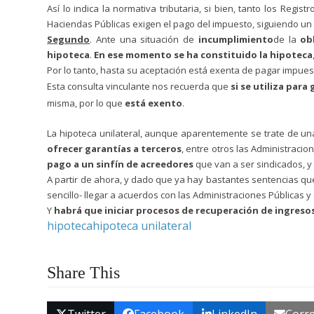
Así lo indica la normativa tributaria, si bien, tanto los Reg
Haciendas Públicas exigen el pago del impuesto, siguiendo un cri
Segundo
. Ante una situación de
incumplimiento
de la
ob
hipoteca
.
En ese momento se ha constituido la hipoteca
Por lo tanto, hasta su aceptación está exenta de pagar impues
Esta consulta vinculante nos recuerda que
si se utiliza par
misma, por lo que
está exento
.
La hipoteca unilateral, aunque aparentemente se trate de una
ofrecer garantías a terceros
, entre otros las Administraci
pago a un sinfín de acreedores
que van a ser sindicados, y 
A partir de ahora, y dado que ya hay bastantes sentencias que
sencillo- llegar a acuerdos con las Administraciones Públicas y
Y
habrá que iniciar procesos de recuperación de ingreso
hipoteca
hipoteca unilateral
Share This