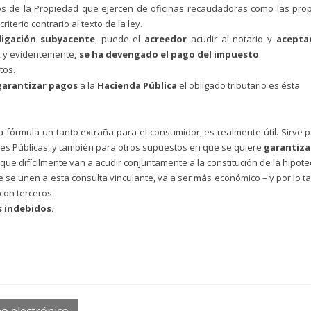
istros de la Propiedad que ejercen de oficinas recaudadoras como las pro
terio contrario al texto de la ley.
ligación subyacente
, puede el
acreedor
acudir al notario y
aceptar
, y evidentemente
, se ha devengado el pago del impuesto
.
tos.
a garantizar pagos
a la
Hacienda Pública
el obligado tributario
es ésta
 fórmula un tanto extraña para el consumidor, es realmente útil. Sirve 
ones Públicas, y también para otros supuestos en que se quiere
garantiza
que difícilmente van a acudir conjuntamente a la constitución de la hipote
 se unen a esta consulta vinculante, va a ser más económico – y por lo t
 con terceros.
s indebidos.