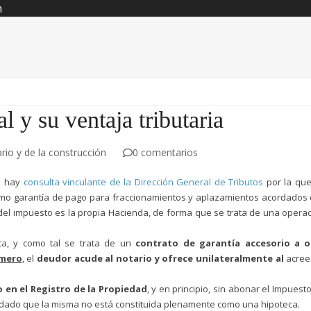
n
l y su ventaja tributaria
rio y de la construcción
0 comentarios
ya hay
consulta vinculante de la Dirección General de Tributos
por la que
como garantía de pago para fraccionamientos y aplazamientos acordados
go del impuesto es la propia Hacienda, de forma que se trata de una opera
eca, y como tal se trata de un
contrato de garantía accesorio a o
imero
, el
deudor acude al notario y ofrece unilateralmente al
acree
.
 en el Registro de la Propiedad
, y en principio, sin abonar el Impuest
 dado que la misma no está constituida plenamente como una hipoteca.