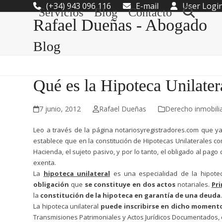
Skip
(+34) 943 096 116
E-mail
User Logi
Servicios
Blog
Contacto
to
Rafael Dueñas - Abogado
content
Blog
Qué es la Hipoteca Unilatera
7 junio, 2012
Rafael Dueñas
Derecho inmobilia
Leo a través de la página notariosyregistradores.com que 
establece que en la constitución de Hipotecas Unilaterales 
Hacienda, el sujeto pasivo, y por lo tanto, el obligado al pa
exenta.
La
hipoteca unilateral
es una espec
ialidad de la hipot
obligación
que
se constituye en dos actos
notariales.
Pr
la
constitución de la hipoteca en garantía de una deuda
La hipoteca unilateral
puede inscribirse en dicho momento
Transmisiones Patrimoniales y Actos Jurídicos Documentados,