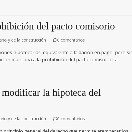
hibición del pacto comisorio
rio y de la construcción
0 comentarios
iones hipotecarias, equivalente a la dación en pago, pero si
pción marciana a la prohibición del pacto comisorio.La
 modificar la hipoteca del
rio y de la construcción
0 comentarios
un principio general del derecho que permite atemperar los