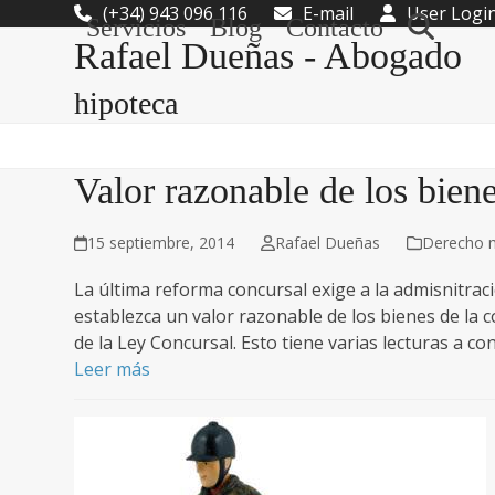
Skip
(+34) 943 096 116
E-mail
User Logi
Servicios
Blog
Contacto
to
Rafael Dueñas - Abogado
content
hipoteca
Valor razonable de los bien
15 septiembre, 2014
Rafael Dueñas
Derecho m
La última reforma concursal exige a la admisnitra
establezca un valor razonable de los bienes de la c
de la Ley Concursal. Esto tiene varias lecturas a co
Leer más