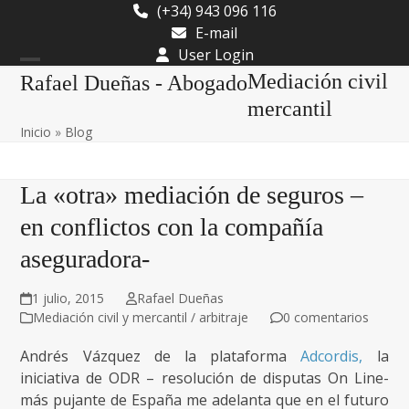
Skip
(+34) 943 096 116
to
E-mail
content
User Login
Open
Close
Mediación civil
Rafael Dueñas - Abogado
mobile
mobile
mercantil
Inicio
»
Blog
menu
menu
La «otra» mediación de seguros –
en conflictos con la compañía
aseguradora-
1 julio, 2015
Rafael Dueñas
Mediación civil y mercantil / arbitraje
0 comentarios
Andrés Vázquez de la plataforma
Adcordis,
la
iniciativa de ODR – resolución de disputas On Line-
más pujante de España me adelanta que en el futuro