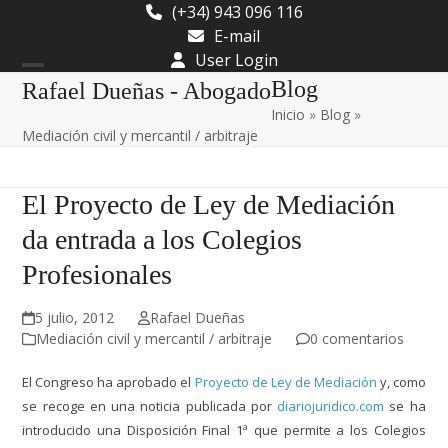
Skip
(+34) 943 096 116
to
E-mail
content
User Login
Open
Close
Blog
Rafael Dueñas - Abogado
Inicio
»
Blog
»
mobile
mobile
Mediación civil y mercantil / arbitraje
menu
menu
El Proyecto de Ley de Mediación
da entrada a los Colegios
Profesionales
5 julio, 2012
Rafael Dueñas
Mediación civil y mercantil / arbitraje
0 comentarios
El Congreso ha aprobado el
Proyecto de Ley de Mediación
y, como
se recoge en una noticia publicada por
diariojuridico.com
se ha
introducido una Disposición Final 1ª que permite a los Colegios