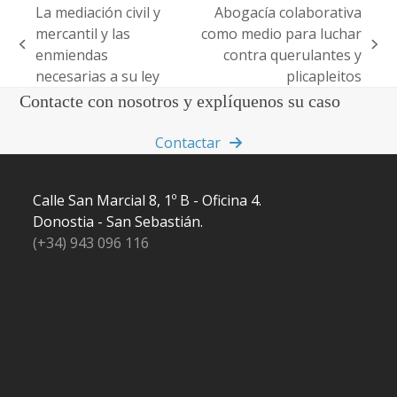
La mediación civil y
Abogacía colaborativa
mercantil y las
como medio para luchar
previous
next
enmiendas
contra querulantes y
post:
post:
necesarias a su ley
plicapleitos
Contacte con nosotros y explíquenos su caso
Contactar
Calle San Marcial 8, 1º B - Oficina 4.
Donostia - San Sebastián.
(+34) 943 096 116