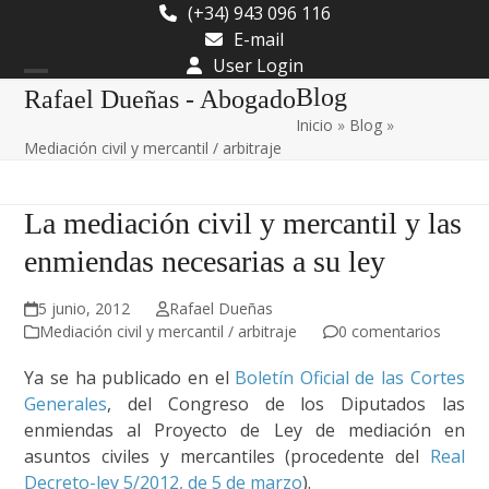
Skip
(+34) 943 096 116
to
E-mail
content
User Login
Open
Close
Blog
Rafael Dueñas - Abogado
Inicio
»
Blog
»
mobile
mobile
Mediación civil y mercantil / arbitraje
menu
menu
La mediación civil y mercantil y las
enmiendas necesarias a su ley
5 junio, 2012
Rafael Dueñas
Mediación civil y mercantil / arbitraje
0 comentarios
Ya se ha publicado en el
Boletín Oficial de las Cortes
Generales
, del Congreso de los Diputados las
enmiendas al Proyecto de Ley de mediación en
asuntos civiles y mercantiles (procedente del
Real
Decreto-ley 5/2012, de 5 de marzo
).