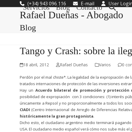
Skip
(+34) 943 096 116
E-mail
User Logi
Servicios
Blog
Contacto
to
Rafael Dueñas - Abogado
content
Blog
Tango y Crash: sobre la ile
18 abril, 2012
Rafael Dueñas
Varios
0 co
Perdón por el mal chiste*. La legalidad de la expropiación de 
tratados internaciones de protección de las inversiones extra
Hay un
Acuerdo bilateral de promoción y protección 
posibilidad de expropiación
con 3 condiciones: (1) interés pú
únicamente a Repsol y no proporcionalmente a todos los socio
CIADI
(Centro Internacional de Arreglo de Diferencias Relati
históricamente la gran protagonista
.
Dicho esto, el ciudadano argentino medio terminará pagando 
USA. El ciudadano medio español verá cómo nos sube más el pre