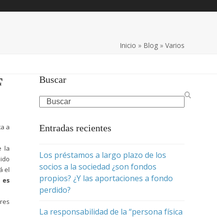
Inicio
»
Blog
»
Varios
Buscar
F
Search
ta a
Entradas recientes
 la
Los préstamos a largo plazo de los
sido
socios a la sociedad ¿son fondos
á el
propios? ¿Y las aportaciones a fondo
 es
perdido?
ares
La responsabilidad de la “persona física