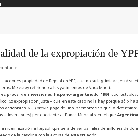
n
galidad de la expropiación de YP
mentarios
las acciones propiedad de Repsol en YPF, que no su legitimidad, está suje
njeras. Me estoy refiriendo a los yacimientos de Vaca Muerta.
recíproca de inversiones hispano-argentino
de
1991
que establece
blico, (2) expropiación justa – que en este caso no la hay porque sólo ha 
s accionistas- y (3) previo pago de una indemnización que la determinar
vas a Inversiones) perteneciente al Banco Mundial y en el que
Argentina
la indemnización a Repsol, que será de varios miles de millones de dól
cio de la gasolina con la excusa de esta situación.