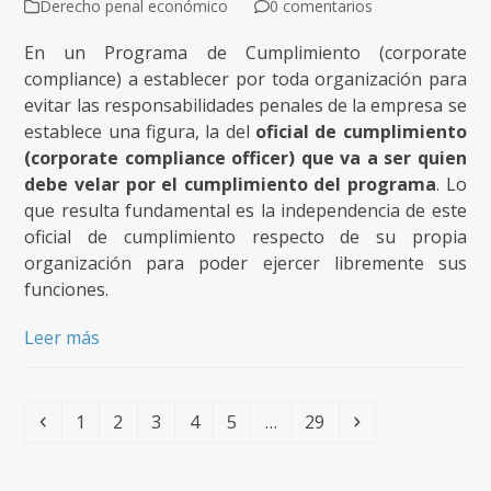
Derecho penal económico
0 comentarios
En un Programa de Cumplimiento (corporate
compliance) a establecer por toda organización para
evitar las responsabilidades penales de la empresa se
establece una figura, la del
oficial de cumplimiento
(corporate compliance officer) que va a ser quien
debe velar por el cumplimiento del programa
. Lo
que resulta fundamental es la independencia de este
oficial de cumplimiento respecto de su propia
organización para poder ejercer libremente sus
funciones.
Leer más
Anterior
Page
Page
Page
Page
Page
Page
Siguiente
1
2
3
4
5
…
29