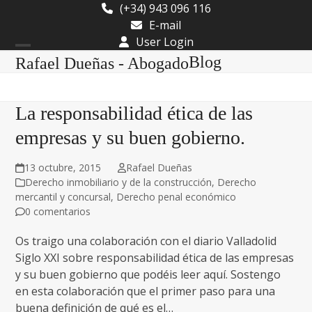
Skip
(+34) 943 096 116
to
E-mail
content
User Login
Open
Close
Blog
Rafael Dueñas - Abogado
mobile
mobile
menu
menu
La responsabilidad ética de las
empresas y su buen gobierno.
13 octubre, 2015
Rafael Dueñas
Derecho inmobiliario y de la construcción
,
Derecho
mercantil y concursal
,
Derecho penal económico
0 comentarios
Os traigo una colaboración con el diario Valladolid
Siglo XXI sobre responsabilidad ética de las empresas
y su buen gobierno que podéis leer aquí. Sostengo
en esta colaboración que el primer paso para una
buena definición de qué es el…