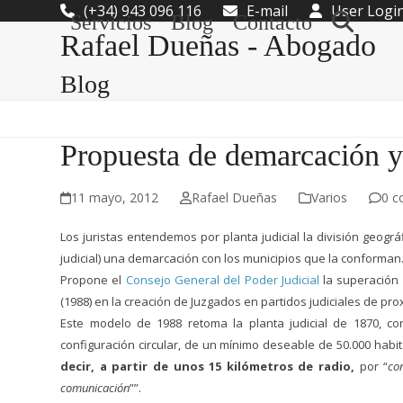
Skip
(+34) 943 096 116
E-mail
User Logi
Servicios
Blog
Contacto
to
Rafael Dueñas - Abogado
content
Blog
Propuesta de demarcación y 
11 mayo, 2012
Rafael Dueñas
Varios
0 c
Los juristas entendemos por planta judicial la división geográ
judicial) una demarcación con los municipios que la conforman
Propone el
Consejo General del Poder Judicial
la superación 
(1988) en la creación de Juzgados en partidos judiciales de pr
Este modelo de 1988 retoma la planta judicial de 1870, c
configuración circular, de un mínimo deseable de 50.000 habi
decir, a partir de unos 15 kilómetros de radio,
por “
co
comunicación
””.