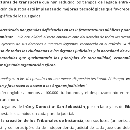
ucturas de transporte
que han reducido los tiempos de llegada entre
ción de Justicia está
implantando mejoras tecnológicas
que favorece
gráfica de los juzgados.
acterizado por grandes deficiencias en las infraestructuras públicas y por
zamiento
. En la actualidad, el recto entendimiento del derecho de todas las pers
l ejercicio de sus derechos e intereses legítimos, reconocido en el artículo 24 d
ceso de todos los ciudadanos a los órganos judiciales y la necesidad de ev
ateriales que quebrantaría los principios de racionalidad, economí
e rige toda organización eficaz
.
s análogos a los del pasado con una menor dispersión territorial. Al tiempo,
es
 y favorecen el acceso a los órganos judiciales
“
ción englobe al menos a 100.000 ciudadanos y el desplazamiento entre
a una hora.
 Juzgados de
Irún y Donostia- San Sebastián
, por un lado y los de
Ei
esta los cambios en cada partido judicial.
la creación de los Tribunales de Instancia
, con sus luces (armoniza
ces) y sombras (pérdida de independencia judicial de cada juez que de