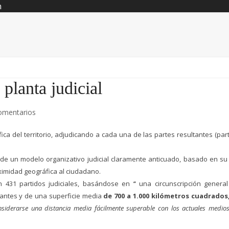
n
planta judicial
omentarios
fica del territorio, adjudicando a cada una de las partes resultantes (par
.
de un modelo organizativo judicial claramente anticuado, basado en su
oximidad geográfica al ciudadano.
on 431 partidos judiciales, basándose en
“
una circunscripción genera
tantes y de una superficie media
de 700 a 1.000 kilómetros cuadrados,
nsiderarse una distancia media fácilmente superable con los actuales medio