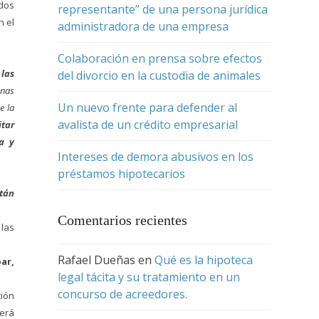
 dos
representante” de una persona jurídica
n el
administradora de una empresa
Colaboración en prensa sobre efectos
 las
del divorcio en la custodia de animales
onas
Un nuevo frente para defender al
e la
avalista de un crédito empresarial
itar
a y
Intereses de demora abusivos en los
préstamos hipotecarios
tán
Comentarios recientes
 las
Rafael Dueñas
en
Qué es la hipoteca
bar,
legal tácita y su tratamiento en un
concurso de acreedores.
ción
berá