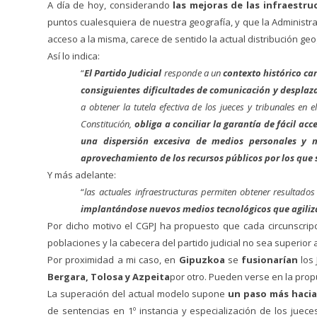
A día de hoy, considerando
las mejoras de las infraestr
puntos cualesquiera de nuestra geografía, y que la Administra
acceso a la misma, carece de sentido la actual distribución geo
Así lo indica:
“
El Partido Judicial
responde a un
contexto histórico car
consiguientes dificultades de comunicación y despla
a obtener la tutela efectiva de los jueces y tribunales en e
Constitución,
obliga a conciliar la garantía de fácil ac
una dispersión excesiva de medios personales y m
aprovechamiento de los recursos públicos por los que s
Y más adelante:
“
las actuales infraestructuras permiten obtener resultado
implantándose nuevos medios tecnológicos que agilizan
Por dicho motivo el CGPJ ha propuesto que cada circunscrip
poblaciones y la cabecera del partido judicial no sea superior 
Por proximidad a mi caso, en
Gipuzkoa
se
fusionarían
los
Bergara, Tolosa y Azpeita
por otro. Pueden verse en la propu
La superación del actual modelo supone
un paso más hacia 
de sentencias en 1º instancia y especialización de los jue