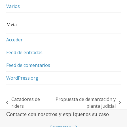
Varios
Meta
Acceder
Feed de entradas
Feed de comentarios
WordPress.org
Cazadores de
Propuesta de demarcación y
previous
next
riders
planta judicial
post:
post:
Contacte con nosotros y explíquenos su caso