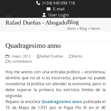
Skip
(+34) 943 096 116
to
E-mail
content
User Login
Open
Close
Blog
Rafael Dueñas - Abogado
Inicio
»
Blog
»
Varios
mobile
mobile
menu
menu
Quadragesimo anno
1 mayo, 2012
Rafael Dueñas
Varios
0 comentarios
Hoy me animo con una entrada político – económica,
término que no sé si es incorrecto, porque no puede
concebirse la política sin atender la economía, pero sí
debe superar la primera los estrictos límites de la
segunda.
Repaso la encíclica
Quadragesimo anno
publicada el
15 de Mayo de 1.931 por el Papa Pío XI en el 40