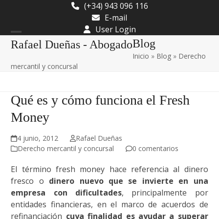
Skip
(+34) 943 096 116
to
E-mail
content
User Login
Open
Close
Blog
Rafael Dueñas - Abogado
Inicio
»
Blog
»
Derecho
mobile
mobile
mercantil y concursal
menu
menu
Qué es y cómo funciona el Fresh
Money
4 junio, 2012
Rafael Dueñas
Derecho mercantil y concursal
0 comentarios
El término fresh money hace referencia al dinero
fresco o
dinero nuevo que se invierte en una
empresa con dificultades
, principalmente por
entidades financieras, en el marco de acuerdos de
refinanciación
cuya finalidad es ayudar a superar