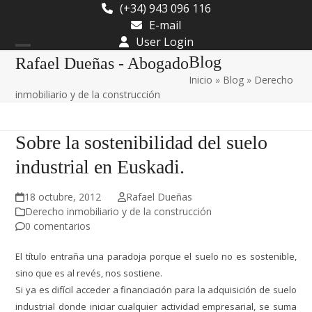
Skip
(+34) 943 096 116
to
E-mail
content
User Login
Open
Close
Blog
Rafael Dueñas - Abogado
Inicio
»
Blog
»
Derecho
mobile
mobile
inmobiliario y de la construcción
menu
menu
Sobre la sostenibilidad del suelo
industrial en Euskadi.
18 octubre, 2012
Rafael Dueñas
Derecho inmobiliario y de la construcción
0 comentarios
El título entraña una paradoja porque el suelo no es sostenible,
sino que es al revés, nos sostiene.
Si ya es difícil acceder a financiación para la adquisición de suelo
industrial donde iniciar cualquier actividad empresarial, se suma