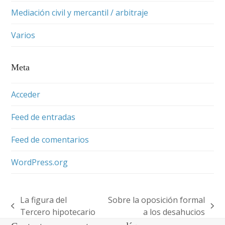
Mediación civil y mercantil / arbitraje
Varios
Meta
Acceder
Feed de entradas
Feed de comentarios
WordPress.org
La figura del
Sobre la oposición formal
previous
next
Tercero hipotecario
a los desahucios
post:
post: